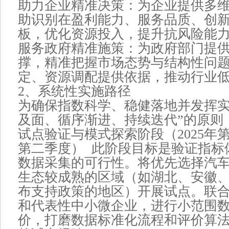
助力企业精准决策：为企业提供多
助识别在盈利能力、服务品质、创
板，优化资源投入，提升抗风险能
服务政府精准施策：为政府部门提
撑，精准把握市场态势与结构性问
定、资源调配提供依据，推动行业
2、系统性实施路径
为确保指数科学、稳健落地并发挥实
及面、循序渐进、持续迭代”的原则
试点验证与模式探索阶段（2025年第四季
第二季度） 此阶段目标是验证指标
数据采集的可行性。将优先选择汽
生态较成熟的区域（如湖北、安徽
布支持政策的地区）开展试点。联
和代表性中小微企业，进行小范围
价，打磨数据标准化流程和评价算