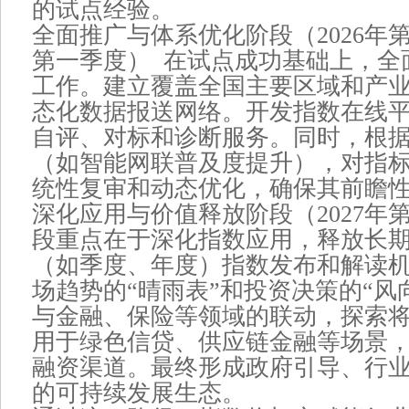
的试点经验。
全面推广与体系优化阶段（2026年第三季
第一季度） 在试点成功基础上，全
工作。建立覆盖全国主要区域和产
态化数据报送网络。开发指数在线
自评、对标和诊断服务。同时，根
（如智能网联普及度提升），对指
统性复审和动态优化，确保其前瞻
深化应用与价值释放阶段（2027年
段重点在于深化指数应用，释放长
（如季度、年度）指数发布和解读
场趋势的“晴雨表”和投资决策的“风
与金融、保险等领域的联动，探索
用于绿色信贷、供应链金融等场景
融资渠道。最终形成政府引导、行
的可持续发展生态。